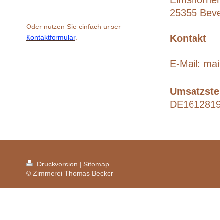
Elmshorner
25355 Bev
Oder nutzen Sie einfach unser
Kontakt
Kontaktformular
.
E-Mail: ma
_____________________________
_
Umsatzste
DE161281
Druckversion
|
Sitemap
© Zimmerei Thomas Becker